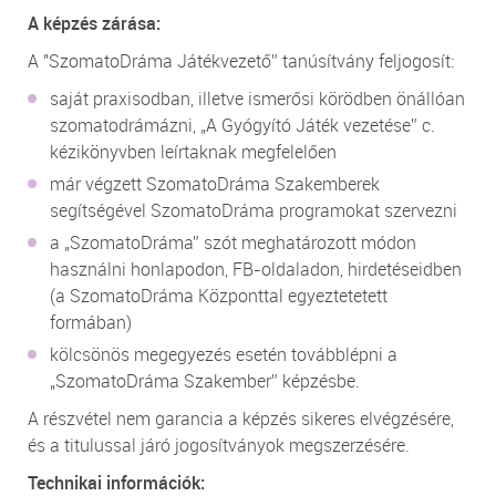
A képzés zárása:
A "SzomatoDráma Játékvezető” tanúsítvány feljogosít:
saját praxisodban, illetve ismerősi körödben önállóan
szomatodrámázni, „A Gyógyító Játék vezetése” c.
kézikönyvben leírtaknak megfelelően
már végzett SzomatoDráma Szakemberek
segítségével SzomatoDráma programokat szervezni
a „SzomatoDráma” szót meghatározott módon
használni honlapodon, FB-oldaladon, hirdetéseidben
(a SzomatoDráma Központtal egyeztetetett
formában)
kölcsönös megegyezés esetén továbblépni a
„SzomatoDráma Szakember” képzésbe.
A részvétel nem garancia a képzés sikeres elvégzésére,
és a titulussal járó jogosítványok megszerzésére.
Technikai információk: