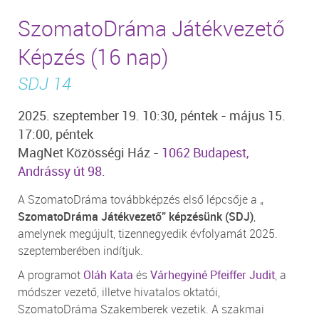
SzomatoDráma Játékvezető
Képzés (16 nap)
SDJ 14
2025. szeptember 19. 10:30, péntek - május 15.
17:00, péntek
MagNet Közösségi Ház -
1062 Budapest,
Andrássy út 98.
A SzomatoDráma továbbképzés első lépcsője a „
SzomatoDráma Játékvezető” képzésünk (SDJ)
,
amelynek megújult, tizennegyedik évfolyamát 2025.
szeptemberében indítjuk.
A programot
Oláh Kata
és
Várhegyiné Pfeiffer Judit
, a
módszer vezető, illetve hivatalos oktatói,
SzomatoDráma Szakemberek vezetik. A szakmai