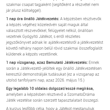
szakmai csapat tagjaként (segítőként a részvétel nem
jár plusz költséggel).
1 nap óra önálló Játékvezetés:
A képzésben résztvevők
a képzés végéhez közeledvén saját maguk által
választott részvevőkkel, felügyelet nélkül, önállóan
vezetnek Gyógyító Játékot, s erről részletes
jegyzőkönyvet adnak le: ajátékvezetésről a játékvezetést
követő néhány napon belül rövid szakmai összefoglalót
küldenek a képzés vezetőinek.
1 nap vizsganap, azaz Bemutató Játékvezetés:
Ennek
során a Játékvezető-jelöltek egy önálló Játékvezetésen
keresztül demonstrálják tudásukat (ez a vizsganap az
utolsó tanfolyami nap, azaz 2026. május 15.)
Egy legalább 10 oldalas dolgozat/esszé megírása,
amelyben a képzésben résztvevő a SzomatoDráma
Játék vezetése során szerzett tapasztalatait összegzi.
A kurzus legfőbb célja, hogy a Játékot megtanuljuk