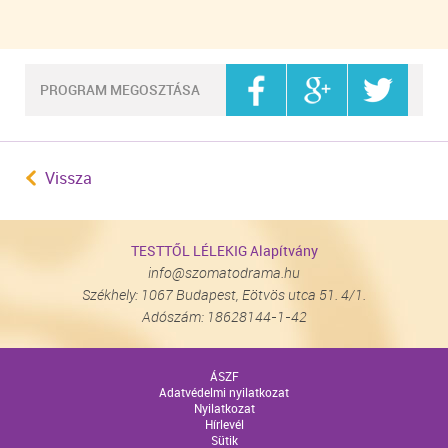
PROGRAM MEGOSZTÁSA
Vissza
TESTTŐL LÉLEKIG Alapítvány
info@szomatodrama.hu
Székhely: 1067 Budapest, Eötvös utca 51. 4/1.
Adószám: 18628144-1-42
ÁSZF
Adatvédelmi nyilatkozat
Nyilatkozat
Hírlevél
Sütik