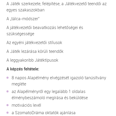
A Játék szerkezete, felépítése, a Játékvezető teendői az
egyes szakaszokban
A „tálca-módszer”
A játékvezetői beavatkozás lehetőségei és
szükségessége
Az egyéni játékvezetői stílusok
A Játék lezárása körüli teendők
A leggyakoribb Játéktípusok
A képzés feltétele:
8 napos Alapélmény elvégzését igazoló tanúsítvány
megléte
az Alapélményről egy legalább 1 oldalas
élménybeszámoló megírása és beküldése
motivációs levél
a SzomatoDráma oktatók ajánlása