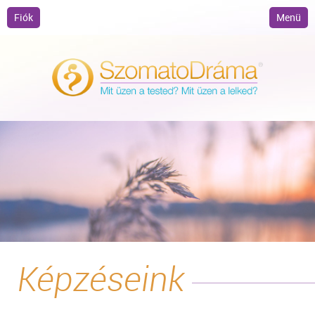
Fiók
Menü
Képzéseink