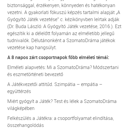
biztonsággal, érzékenyen, könnyeden és hatékonyan
vezetni. A gyakorlati fókuszú képzés tartalmi alapját „A
Gyógyító Játék vezetése” c. kézikönyvben leírtak adják
(Dr. Buda László: A Gyógyító Játék vezetése, 2016.). Ezt
egészítik ki a délelőtt folyamán az elméletibb jellegű
tudnivalók. Délutánonként a SzomatoDráma játékok
vezetése kap hangsúlyt.
A 8 napos zárt csoportnapok főbb elméleti témái:
Elméleti alapvetés: Mi a SzomatoDráma? Módszertani
és eszmetörténeti bevezető
A Játékvezetői attitűd. Szimpátia – empátia –
együttérzés
Miért gyógyít a Játék? Test és lélek a SzomatoDráma
világképében
Felkészülés a Játékra: a csoportfolyamat elindítása,
összehangolódás