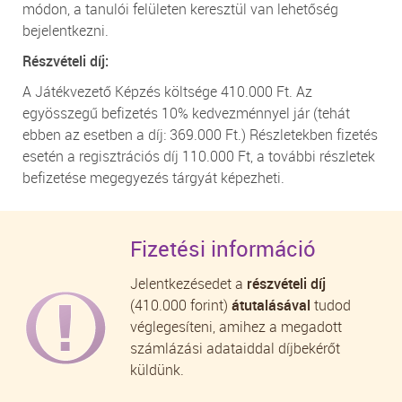
módon, a tanulói felületen keresztül van lehetőség
bejelentkezni.
Részvételi díj:
A Játékvezető Képzés költsége 410.000 Ft. Az
egyösszegű befizetés 10% kedvezménnyel jár (tehát
ebben az esetben a díj: 369.000 Ft.) Részletekben fizetés
esetén a regisztrációs díj 110.000 Ft, a további részletek
befizetése megegyezés tárgyát képezheti.
Fizetési információ
Jelentkezésedet a
részvételi díj
(410.000 forint)
átutalásával
tudod
véglegesíteni, amihez a megadott
számlázási adataiddal díjbekérőt
küldünk.