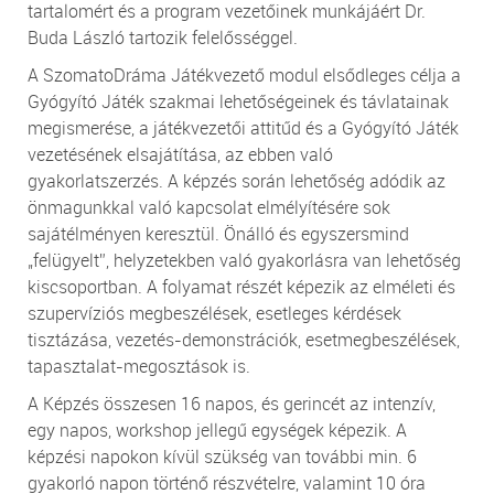
tartalomért és a program vezetőinek munkájáért Dr.
Buda László tartozik felelősséggel.
A SzomatoDráma Játékvezető modul elsődleges célja a
Gyógyító Játék szakmai lehetőségeinek és távlatainak
megismerése, a játékvezetői attitűd és a Gyógyító Játék
vezetésének elsajátítása, az ebben való
gyakorlatszerzés. A képzés során lehetőség adódik az
önmagunkkal való kapcsolat elmélyítésére sok
sajátélményen keresztül. Önálló és egyszersmind
„felügyelt”, helyzetekben való gyakorlásra van lehetőség
kiscsoportban. A folyamat részét képezik az elméleti és
szupervíziós megbeszélések, esetleges kérdések
tisztázása, vezetés-demonstrációk, esetmegbeszélések,
tapasztalat-megosztások is.
A Képzés összesen 16 napos, és gerincét az intenzív,
egy napos, workshop jellegű egységek képezik. A
képzési napokon kívül szükség van további min. 6
gyakorló napon történő részvételre, valamint 10 óra