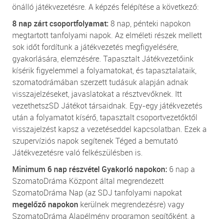
önálló játékvezetésre. A képzés felépítése a következő:
8 nap zárt csoportfolyamat:
8 nap, pénteki napokon
megtartott tanfolyami napok. Az elméleti részek mellett
sok időt fordítunk a játékvezetés megfigyelésére,
gyakorlására, elemzésére. Tapasztalt Játékvezetőink
kísérik figyelemmel a folyamatokat, és tapasztalataik,
szomatodrámában szerzett tudásuk alapján adnak
visszajelzéseket, javaslatokat a résztvevőknek. Itt
vezethetszSD Játékot társaidnak. Egy-egy játékvezetés
után a folyamatot kísérő, tapasztalt csoportvezetőktől
visszajelzést kapsz a vezetéseddel kapcsolatban. Ezek a
szupervíziós napok segítenek Téged a bemutató
Játékvezetésre való felkészülésben is.
Minimum 6 nap részvétel Gyakorló napokon:
6 nap a
SzomatoDráma Központ által megrendezett
SzomatoDráma Nap (az SDJ tanfolyami napokat
megelőző napokon
kerülnek megrendezésre) vagy
SzomatoDráma Alapélmény programon segítőként, a