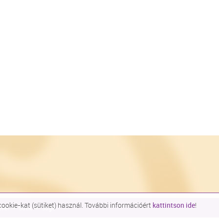
okie-kat (sütiket) használ. További információért
kattintson ide
!
evél
Sütik
Súgó