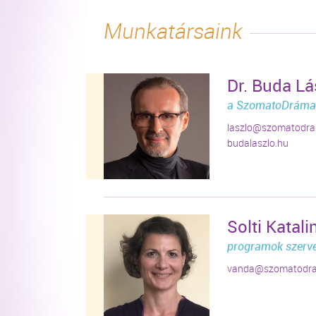
Munkatársaink
Dr. Buda Lá
a SzomatoDráma 
laszlo@szomatodr
budalaszlo.hu
Solti Katal
programok szerv
vanda@szomatodr