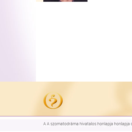
A A szomatodráma hivatalos honlapja honlapja co
ÁSZF
Adatvédelmi nyilatkozat
Nyilatkozat
Hírl