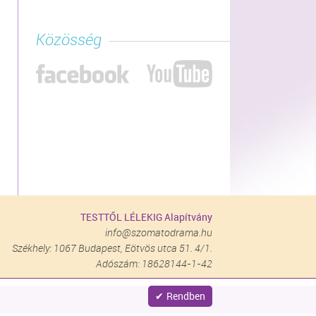
Közösség
TESTTŐL LÉLEKIG Alapítvány
info@szomatodrama.hu
Székhely: 1067 Budapest, Eötvös utca 51. 4/1.
Adószám: 18628144-1-42
Rendben
site by
nitestyle