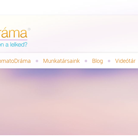
omatoDráma
Munkatársaink
Blog
Videótár