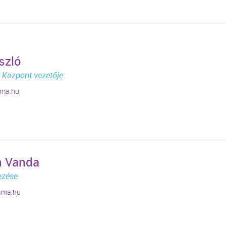
szló
Központ vezetője
ama.hu
in Vanda
ezése
ama.hu