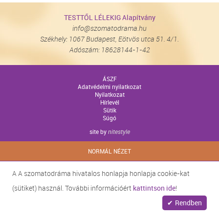
TESTTŐL LÉLEKIG Alapítvány
info@szomatodrama.hu
Székhely: 1067 Budapest, Eötvös utca 51. 4/1.
Adószám: 18628144-1-42
ÁSZF
Adatvédelmi nyilatkozat
Nyilatkozat
Hírlevél
Sütik
Súgó
site by
nitestyle
NORMÁL NÉZET
A A szomatodráma hivatalos honlapja honlapja cookie-kat
(sütiket) használ. További információért
kattintson ide
!
Rendben