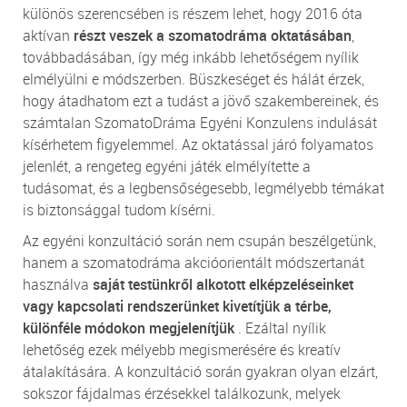
különös szerencsében is részem lehet, hogy 2016 óta
aktívan
részt veszek a szomatodráma oktatásában
,
továbbadásában, így még inkább lehetőségem nyílik
elmélyülni e módszerben. Büszkeséget és hálát érzek,
hogy átadhatom ezt a tudást a jövő szakembereinek, és
számtalan SzomatoDráma Egyéni Konzulens indulását
kísérhetem figyelemmel. Az oktatással járó folyamatos
jelenlét, a rengeteg egyéni játék elmélyítette a
tudásomat, és a legbensőségesebb, legmélyebb témákat
is biztonsággal tudom kísérni.
Az egyéni konzultáció során nem csupán beszélgetünk,
hanem a szomatodráma akcióorientált módszertanát
használva
saját testünkről alkotott elképzeléseinket
vagy kapcsolati rendszerünket kivetítjük a térbe,
különféle módokon megjelenítjük
. Ezáltal nyílik
lehetőség ezek mélyebb megismerésére és kreatív
átalakítására. A konzultáció során gyakran olyan elzárt,
sokszor fájdalmas érzésekkel találkozunk, melyek