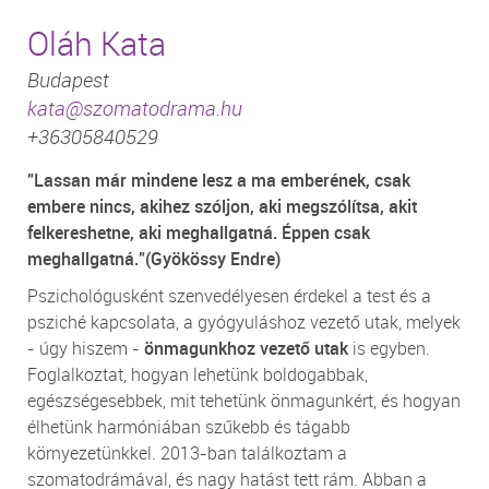
Oláh Kata
Budapest
kata@szomatodrama.hu
+36305840529
"Lassan már mindene lesz a ma emberének, csak
embere nincs, akihez szóljon, aki megszólítsa, akit
felkereshetne, aki meghallgatná. Éppen csak
meghallgatná."(Gyökössy Endre)
Pszichológusként szenvedélyesen érdekel a test és a
psziché kapcsolata, a gyógyuláshoz vezető utak, melyek
- úgy hiszem -
önmagunkhoz vezető utak
is egyben.
Foglalkoztat, hogyan lehetünk boldogabbak,
egészségesebbek, mit tehetünk önmagunkért, és hogyan
élhetünk harmóniában szűkebb és tágabb
környezetünkkel. 2013-ban találkoztam a
szomatodrámával, és nagy hatást tett rám. Abban a