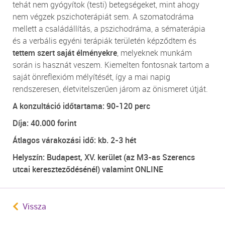
tehát nem gyógyítok (testi) betegségeket, mint ahogy
nem végzek pszichoterápiát sem. A szomatodráma
mellett a családállítás, a pszichodráma, a sématerápia
és a verbális egyéni terápiák területén képződtem és
tettem szert saját élményekre
, melyeknek munkám
során is hasznát veszem. Kiemelten fontosnak tartom a
saját önreflexióm mélyítését, így a mai napig
rendszeresen, életvitelszerűen járom az önismeret útját.
A konzultáció időtartama: 90-120 perc
Díja: 40.000 forint
Átlagos várakozási idő: kb. 2-3 hét
Helyszín: Budapest, XV. kerület (az M3-as Szerencs
utcai kereszteződésénél) valamint ONLINE
Vissza