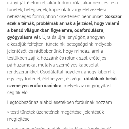
irányítják életünket, akár tudunk róla, akár nem, és testi
tünetek, betegségek, kapcsolati vagy életvezetési
nehézségek formájában "kísértenek" bennünket.
Sokszor
ezek a témák, problémák annak a jelzései, hogy valami
a benső világunkban figyelemre, odafordulásra,
gyógyulásra vár.
Újra és újra lenyűgöz, ahogyan
elkezdjük felfejteni tüneteink, betegségeink mélyebb
jelentését, és rádöbbenünk, hogy mindaz, ami a
testükben zajlik, hozzánk és rólunk szól, erőteljes
párhuzamokat mutatva személyes kapcsolati
rendszerünkkel. Csodálattal figyelem, ahogy kibomlik
egy-egy történet, élethelyzet, és végül
rátalálunk belső
személyes erőforrásainkra
, melyek az öngyógyítást
segítik elő.
Legtöbbször az alábbi esetekben fordulnak hozzám:
* testi tünetek üzenetének megértése, jelentésük
megfejtése
* transzgenerációs minták, elakadások, "örökségek"