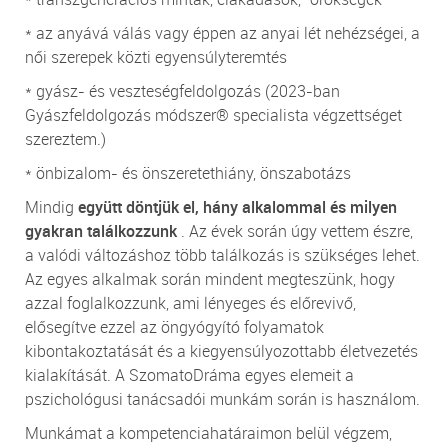
* az anyává válás vagy éppen az anyai lét nehézségei, a
női szerepek közti egyensúlyteremtés
* gyász- és veszteségfeldolgozás (2023-ban
Gyászfeldolgozás módszer® specialista végzettséget
szereztem.)
* önbizalom- és önszeretethiány, önszabotázs
Mindig
együtt döntjük el, hány alkalommal és milyen
gyakran találkozzunk
. Az évek során úgy vettem észre,
a valódi változáshoz több találkozás is szükséges lehet.
Az egyes alkalmak során mindent megteszünk, hogy
azzal foglalkozzunk, ami lényeges és előrevivő,
elősegítve ezzel az öngyógyító folyamatok
kibontakoztatását és a kiegyensúlyozottabb életvezetés
kialakítását. A SzomatoDráma egyes elemeit a
pszichológusi tanácsadói munkám során is használom.
Munkámat a kompetenciahatáraimon belül végzem,