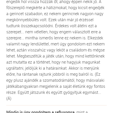
engedik hol vissza húzzák őt, ahogy éppen nekik jó. A
főszereplő megkérte a hátizmokat, hogy kicsit engedjék
a gerincet szabadon, ez nekem gerincnek nagyon nagy
megkönnyebbülés volt. Ezek után már jó érzéssel
tudtunk összekapcsolódni. Érdekes volt átélni ezt a
szerepet... nem véletlen, hogy engem választott erre a
szerepre... mintha ismerős lenne ez nekem is. Elkezdek
valamit nagy lendülettel, mert úgy gondolom ezt nekem
lehet, aztán visszahúz vagy leköt a családom és mégse
lehet. Megbeszéltük a játék után, hogy mind kettőnknek
azt mutatta ez a történet, hogy ne hagyjuk magunkat
ugráltatni, jelöljük ki a határainkat. Akkor is menjünk
előre, ha rántanak rajtunk jobbról is meg balról is. (Ez
egy plusz ajándék a szomatodrámától, hogy másvalaki
játékábangyakran megjelenik a saját életünk egy fontos
része. Együtt játszunk és együtt gyógyítjuk egymást...
(Á)
Mindig is úgy gondoltam a refluxomra
, mint a