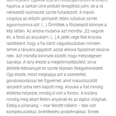
hajolva, a sarkán ülve próbált levegőhöz jutni, de a rá
nehezedő nyomástól szinte fulladozott. A másik
csigolya az előzőn görnyedt, teljes súlyával szinte
agyonnyomva azt. (...) Ömlöttek a főszereplő könnyei a
kép láttán. Az alsóra mutatva azt mondta: „Ez vagyok
én, a felső az anyukám. (...) A játék vége felé Anyuka
rádöbbent, hogy a fia iránti vágyakozásban minden
terhet a lányára aggatott, azzal ekkora fájdalmat okozva
neki. Azt mondta könnyek között, hogy mélységesen
sajnálja. A lány érezte a megkönnyebbülést, sírva
átölelte édesanyját és szinte teljesen felegyenesedett.
Úgy érezte, most megkapja azt a szeretettel,
gondoskodással teli figyelmet, amit másodszülött
lányként soha nem kapott meg. Anyuka a fiát mindig
előtérbe helyezte, mindig ő volt a fontos. A kislány
mindig meg akart felelni anyának és az egész világnak.
Eddig a pillanatig – már felnőtt nőként – tele volt
komplexusokkal, önértékelési problémákkal. Ennek