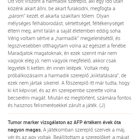
Ott volt viszont a harmadik szereplő, aki egy idő után
közénk akart állni, be akart furakodni, megfogta a
„párom” kezét, el akarta szakítani tőlem. Olyan
mélységes felháborodást, sértettséget, féltékenységet
éltem meg, amit talán a saját életemben eddig soha.
Vérig voltam sértve a „harmadik” megjelenésétől, és
legszívesebben otthagytam volna az egészet a fenébe.
Maradjatok magatoknak, én ezek szerint már nem
vagyok elég jó, nem vagyok megfelelő, akkor csak
legyetek ti ketten, én innen lelépek. Voltak még
próbálkozásaim a harmadik szereplő „kiiktatására”, de
ezek nem jártak sikerrel. A főszereplő itt már tudta, hogy
ki kit képvisel, és az én szerepembe szerette volna
becserélni magát. Miután ez megtörtént, számára fontos
és hasznos felismerésekkel zárult a játék. (J)
Tumor marker vizsgálaton az AFP értékem évek óta
nagyon magas.
A játékomban szereplő szervek a máj,
vér és az agy voltak. Beállítottam a szereplőket: a májat