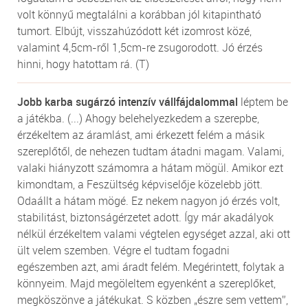
volt könnyű megtalálni a korábban jól kitapintható
tumort. Elbújt, visszahúzódott két izomrost közé,
valamint 4,5cm-ről 1,5cm-re zsugorodott. Jó érzés
hinni, hogy hatottam rá. (T)
Jobb karba sugárzó intenzív vállfájdalommal
léptem be
a játékba. (...) Ahogy belehelyezkedem a szerepbe,
érzékeltem az áramlást, ami érkezett felém a másik
szereplőtől, de nehezen tudtam átadni magam. Valami,
valaki hiányzott számomra a hátam mögül. Amikor ezt
kimondtam, a Feszültség képviselője közelebb jött.
Odaállt a hátam mögé. Ez nekem nagyon jó érzés volt,
stabilitást, biztonságérzetet adott. Így már akadályok
nélkül érzékeltem valami végtelen egységet azzal, aki ott
ült velem szemben. Végre el tudtam fogadni
egészemben azt, ami áradt felém. Megérintett, folytak a
könnyeim. Majd megöleltem egyenként a szereplőket,
megköszönve a játékukat. S közben „észre sem vettem”,