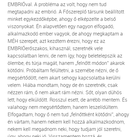
EMBRIÓval. A probléma az volt, hogy nem tud
megtapadni az embrió. A Főszereplő társunk beállított
minket egykezdőképbe, ahogy ő elképzelte a belső
viszonyokat. Én alapvetően egy nagyon elfogadó,
alkalmazkodó ember vagyok, de ahogy megkaptam a
MÉH szerepét, azt kezdtem érezni, hogy ez az
EMBRIÓerőszakos, kihasznál, szeretnék vele
kapcsolatban lenni, de nem így, hogy beletelepszik az
ölembe, és túrja magát, hanem „felnőtt módon” akarok
kötődni. Próbáltam felültetni, a szemébe nézni, de ő
megsértődött, nem akart sehogy kapcsolatba kerülni
velem. Hiába mondtam, hogy de én szeretnék, csak
nézzen rám, ő nem akart rám nézni. Sőt, olyan dühös
lett, hogy elküldött. Rosszul esett, de arrébb mentem. És
valahogy nem megsértődtem, hanem leszelídültem.
Elfogadtam, hogy ő nem tud „felnőttként kötődni”, ahogy
én vártam, hanem nekem kell hozzá alkalmazkodnom,
nekem kell megadnom neki, hogy tudjam jól szeretni,
úgy, ahogy neki jó. Visszamentem hozzá, és