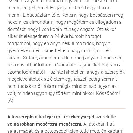
ez előtt. Anyám elmondta hogy elfáradt a teste elakar
menni, engedjem el. Fogadjam el azt hogy el akar
menni. Elbúcsúztam tőle. Kértem, hogy bocsásson meg
nekem, és elmondtam, hogy megértem és elfogadom a
döntését, hogy ilyen korán itt hagy engem. Ott akkor
sikerült elengednem a 24 éve hurcolt haragot
magamból, hogy én anya nélkül maradok, hogy a
gyermekem nem ismerhette a nagymamáját ... és
sírtam. Sírtam, amit nem tettem meg anyám temetésén,
azt most itt pótoltam . Csodálatos ajándékot kaptam a
szomatodrámától – szinte hihetetlen, ahogy a szereplők
megelevenítették az életem egy részét, pedig semmit
nem tudtak erről, rólam, mégis minden szó ugyan az
volt, minden ugyanúgy történt, mint akkor. Köszönöm!
(Á)
A főszereplő a fia tejcukor-érzékenységét szeretette
volna jobban megérteni-megérezni.
A játékban fiát,
saját magát, és a betegséget jelenítette meg, én kaptam