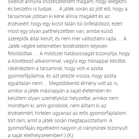
sikerült annyira összeszednem magam, hogy lélegezni
és beszélni is tudjak. ... A játék során az jött elő, hogy a
társamnak jobban ki kéne állnia magáért és az
érzéseiért, hogy egy kicsit talán túl önfeláldozó, ezért
most egy olyan patthelyzetben van, amibe külső
szereplők által került, és nem mer változtatni rajta. ... A
Játék végére kellemetlen testérzeteim teljesen
feloldódtak. ... A módszer hatásosságát bizonyítja, hogy
a következő alkalommal, vagyis egy hónappal később
rákérdeztem a társamnál, hogy volt-e azóta
gyomorfájdalma, és azt jelezte vissza, hogy azóta
egyáltalán nem! ... Megdöbbentő élmény volt az is,
amikor a játék másnapján a saját életemben én
kerültem olyan személyközi helyzetbe, amikor nem
mondtam ki, amit gondolok, nem álltam ki az
érzéseimért, hirtelen ugyanaz az erős gyomorfájdalom
tört rám, amit a játék során megtapasztaltam. A
gyomorfájás egyébként nagyon jó iránytűnek bizonyult
a saját élethelyzetemben!:) (K)