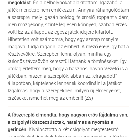
megoldást.
Én a bélbolyhokat alakítottam. Igazából a
játék menetére nem emlékszem. Annyira ráhangolódtam
a szerepre, mely igazán boldog, felemelő, roppant vidám,
igen mozgékony, szinte légiesen könnyed, szabad érzés
volt! Ez az állapot, az egész játék idejére kitartott.
Hihetetlen volt számomra, hogy egy szerep menyire
magával tudja ragadni az embert. A mező ereje így hat a
résztvevőkre. Szerepben lenni, olyan, mintha egy
különös távcsövön keresztül látnánk a történéseket. Így
utólag értettem meg, hogy a hasznos, havan Vezető is a
játékban, hiszen a szereplők, abban az „elragadott”
állapotban, képtelenek lennének koordinálni a játékot.
Izgalmas, hogy a szerepekben, milyen új élményeket,
érzéseket ismerhet meg az ember!!! (Zs)
A főszereplő elmondta, hogy nagyon erős fájdalma van,
a csigolyái összecsúsztak, hatalmas a nyomás a
gerincén.
Kiválasztotta a két csigolyát megtestesítő
személyeket. Egyikük teljesen összegörnyedve a térdére