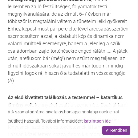
lelkemben zajló feszültségek, folyamatok testi
megnyilvánulására, de az elmúlt 6-7 évben már
többször is megtalálni véltem a tüneteim lelki gyökereit.
Ehhez képest most pár perc elteltével arccsapásszerűen
szembesültem azzal, a kialakult kép és dinamika nem
valami múltbeli eseményre, hanem a jelenleg a szűk
családomban zajló történésekre enged rálátni.... A játék
után, arefluxom bár (még!) nem szűnt meg teljesen, az
elmúlt időszakban sokat javult és már tudom, mindig
figyelni fogok rá, hiszen ő a tudatalattim vészcsengője.
(A)
Az első kivetített találkozás a testemmel – katartikus
élmény volt,
könnyeket csalt a szemembe. Csak álltam
A A szomatodráma hivatalos honlapja honlapja cookie-kat
ott vele szemben és mérhetetlen hálát és szeretetet
éreztem. Érdekes volt, hogy erősnek, egészségesnek,
(sütiket) használ. További információért
kattintson ide
!
fényesnek, szelídnek és tökéletesnek láttam a testemet.
Rendben
Lassan közelítettem hozzá, finom kis mozdulatokkal...