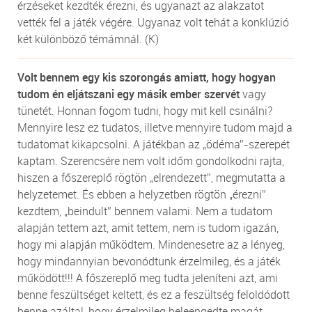
érzéseket kezdték érezni, és ugyanazt az alakzatot
vették fel a játék végére. Ugyanaz volt tehát a konklúzió
két különböző témámnál. (K)
Volt bennem egy kis szorongás amiatt, hogy hogyan
tudom én eljátszani egy másik ember szervét
vagy
tünetét. Honnan fogom tudni, hogy mit kell csinálni?
Mennyire lesz ez tudatos, illetve mennyire tudom majd a
tudatomat kikapcsolni. A játékban az „ödéma”-szerepét
kaptam. Szerencsére nem volt időm gondolkodni rajta,
hiszen a főszereplő rögtön „elrendezett”, megmutatta a
helyzetemet. És ebben a helyzetben rögtön „érezni”
kezdtem, „beindult” bennem valami. Nem a tudatom
alapján tettem azt, amit tettem, nem is tudom igazán,
hogy mi alapján működtem. Mindenesetre az a lényeg,
hogy mindannyian bevonódtunk érzelmileg, és a játék
működött!!! A főszereplő meg tudta jeleníteni azt, ami
benne feszültséget keltett, és ez a feszültség feloldódott
benne azáltal, hogy érzelmileg beleengedte magát,