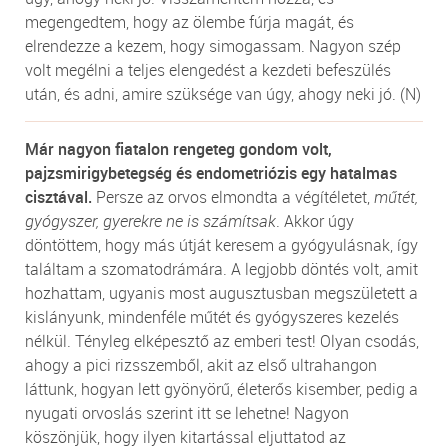
megengedtem, hogy az ölembe fúrja magát, és
elrendezze a kezem, hogy simogassam. Nagyon szép
volt megélni a teljes elengedést a kezdeti befeszülés
után, és adni, amire szüksége van úgy, ahogy neki jó. (N)
Már nagyon fiatalon rengeteg gondom volt,
pajzsmirigybetegség és endometriózis egy hatalmas
cisztával.
Persze az orvos elmondta a végítéletet,
műtét,
gyógyszer, gyerekre ne is számítsak
. Akkor úgy
döntöttem, hogy más útját keresem a gyógyulásnak, így
találtam a szomatodrámára. A legjobb döntés volt, amit
hozhattam, ugyanis most augusztusban megszületett a
kislányunk, mindenféle műtét és gyógyszeres kezelés
nélkül. Tényleg elképesztő az emberi test! Olyan csodás,
ahogy a pici rizsszemből, akit az első ultrahangon
láttunk, hogyan lett gyönyörű, életerős kisember, pedig a
nyugati orvoslás szerint itt se lehetne! Nagyon
köszönjük, hogy ilyen kitartással eljuttatod az