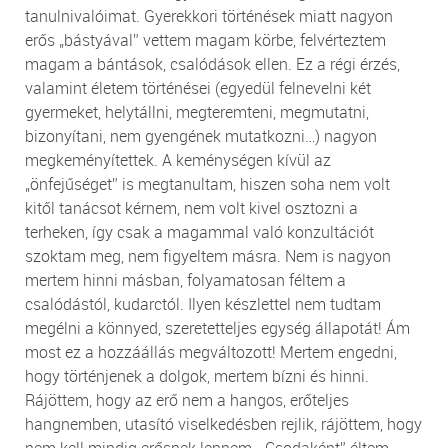
tanulnivalóimat. Gyerekkori történések miatt nagyon
erős „bástyával” vettem magam körbe, felvérteztem
magam a bántások, csalódások ellen. Ez a régi érzés,
valamint életem történései (egyedül felnevelni két
gyermeket, helytállni, megteremteni, megmutatni,
bizonyítani, nem gyengének mutatkozni…) nagyon
megkeményítettek. A keménységen kívül az
„önfejűséget” is megtanultam, hiszen soha nem volt
kitől tanácsot kérnem, nem volt kivel osztozni a
terheken, így csak a magammal való konzultációt
szoktam meg, nem figyeltem másra. Nem is nagyon
mertem hinni másban, folyamatosan féltem a
csalódástól, kudarctól. Ilyen készlettel nem tudtam
megélni a könnyed, szeretetteljes egység állapotát! Ám
most ez a hozzáállás megváltozott! Mertem engedni,
hogy történjenek a dolgok, mertem bízni és hinni.
Rájöttem, hogy az erő nem a hangos, erőteljes
hangnemben, utasító viselkedésben rejlik, rájöttem, hogy