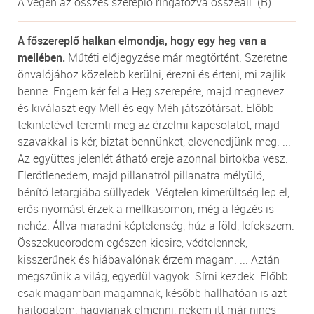
A végén az összes szereplő ringatózva összeáll. (B)
A főszereplő halkan elmondja, hogy egy heg van a
mellében.
Műtéti előjegyzése már megtörtént. Szeretne
önvalójához közelebb kerülni, érezni és érteni, mi zajlik
benne. Engem kér fel a Heg szerepére, majd megnevez
és kiválaszt egy Mell és egy Méh játszótársat. Előbb
tekintetével teremti meg az érzelmi kapcsolatot, majd
szavakkal is kér, biztat bennünket, elevenedjünk meg. ...
Az együttes jelenlét átható ereje azonnal birtokba vesz.
Elerőtlenedem, majd pillanatról pillanatra mélyülő,
bénító letargiába süllyedek. Végtelen kimerültség lep el,
erős nyomást érzek a mellkasomon, még a légzés is
nehéz. Állva maradni képtelenség, húz a föld, lefekszem.
Összekucorodom egészen kicsire, védtelennek,
kisszerűnek és hiábavalónak érzem magam. ... Aztán
megszűnik a világ, egyedül vagyok. Sírni kezdek. Előbb
csak magamban magamnak, később hallhatóan is azt
hajtogatom, hagyjanak elmenni, nekem itt már nincs