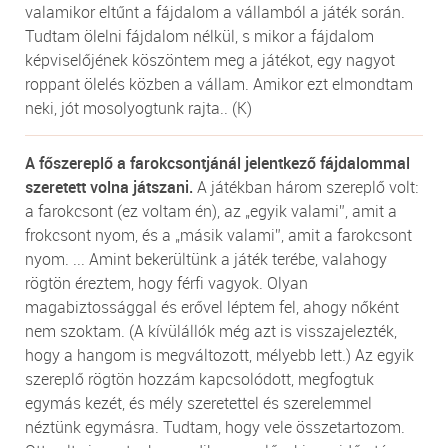
valamikor eltűnt a fájdalom a vállamból a játék során.
Tudtam ölelni fájdalom nélkül, s mikor a fájdalom
képviselőjének köszöntem meg a játékot, egy nagyot
roppant ölelés közben a vállam. Amikor ezt elmondtam
neki, jót mosolyogtunk rajta.. (K)
A főszereplő a farokcsontjánál jelentkező fájdalommal
szeretett volna játszani.
A játékban három szereplő volt:
a farokcsont (ez voltam én), az „egyik valami”, amit a
frokcsont nyom, és a „másik valami”, amit a farokcsont
nyom. ... Amint bekerültünk a játék terébe, valahogy
rögtön éreztem, hogy férfi vagyok. Olyan
magabiztossággal és erővel léptem fel, ahogy nőként
nem szoktam. (A kívülállók még azt is visszajelezték,
hogy a hangom is megváltozott, mélyebb lett.) Az egyik
szereplő rögtön hozzám kapcsolódott, megfogtuk
egymás kezét, és mély szeretettel és szerelemmel
néztünk egymásra. Tudtam, hogy vele összetartozom.