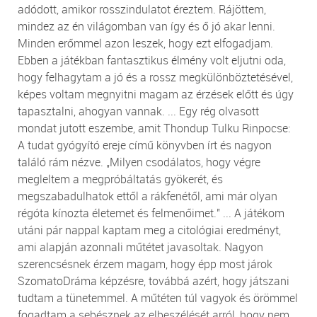
adódott, amikor rosszindulatot éreztem. Rájöttem,
mindez az én világomban van így és ő jó akar lenni.
Minden erőmmel azon leszek, hogy ezt elfogadjam.
Ebben a játékban fantasztikus élmény volt eljutni oda,
hogy felhagytam a jó és a rossz megkülönböztetésével,
képes voltam megnyitni magam az érzések előtt és úgy
tapasztalni, ahogyan vannak. ... Egy rég olvasott
mondat jutott eszembe, amit Thondup Tulku Rinpocse:
A tudat gyógyító ereje című könyvben írt és nagyon
találó rám nézve. „Milyen csodálatos, hogy végre
megleltem a megpróbáltatás gyökerét, és
megszabadulhatok ettől a rákfenétől, ami már olyan
régóta kínozta életemet és felmenőimet." ... A játékom
utáni pár nappal kaptam meg a citológiai eredményt,
ami alapján azonnali műtétet javasoltak. Nagyon
szerencsésnek érzem magam, hogy épp most járok
SzomatoDráma képzésre, továbbá azért, hogy játszani
tudtam a tünetemmel. A műtéten túl vagyok és örömmel
fogadtam a sebésznek az elbeszélését arról, hogy nem