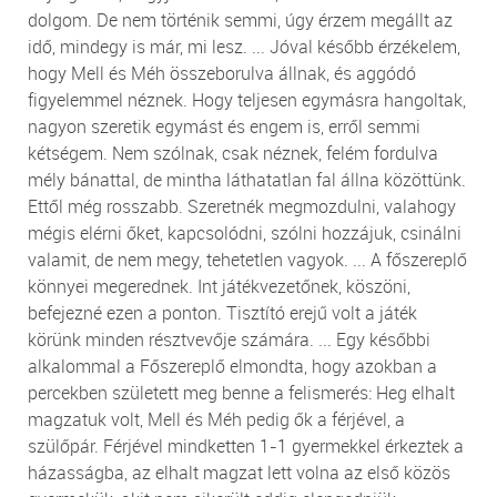
dolgom. De nem történik semmi, úgy érzem megállt az
idő, mindegy is már, mi lesz. ... Jóval később érzékelem,
hogy Mell és Méh összeborulva állnak, és aggódó
figyelemmel néznek. Hogy teljesen egymásra hangoltak,
nagyon szeretik egymást és engem is, erről semmi
kétségem. Nem szólnak, csak néznek, felém fordulva
mély bánattal, de mintha láthatatlan fal állna közöttünk.
Ettől még rosszabb. Szeretnék megmozdulni, valahogy
mégis elérni őket, kapcsolódni, szólni hozzájuk, csinálni
valamit, de nem megy, tehetetlen vagyok. ... A főszereplő
könnyei megerednek. Int játékvezetőnek, köszöni,
befejezné ezen a ponton. Tisztító erejű volt a játék
körünk minden résztvevője számára. ... Egy későbbi
alkalommal a Főszereplő elmondta, hogy azokban a
percekben született meg benne a felismerés: Heg elhalt
magzatuk volt, Mell és Méh pedig ők a férjével, a
szülőpár. Férjével mindketten 1-1 gyermekkel érkeztek a
házasságba, az elhalt magzat lett volna az első közös