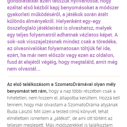
gondolataikat azért tesszük nyilvánossá, hogy
ezáltal első kézből kapj benyomásokat a módszer
gyakorlati működéséről, a játékok során átélt
különös élményekről. Helyenként egy-egy
összefoglaló játékleírást is olvashatsz, melyek
egy teljes folyamatról adhatnak vázlatos képet. A
sok-sok visszajelzésnek mindez csak a töredéke,
az olvasnivalókat folyamatosan töltjük fel ide,
ezért, ha már nem először vagy ezen az oldalon,
fusd át elejétől végéig, hogy megtaláld, amit még
nem olvastál...
Az első találkozásom a SzomatoDrámával olyan mély
benyomást tett rám,
hogy a nap többi részében csak a
hihetetlen, nem hiszem el, állapotba kerültem. Hozzá kell
tennem, hogy már olvastam a SzomatoDráma atyjának
Buda László: Mit üzen a tested című könyvét, tehát
elméletben ismertem a „játékot”, de ami ott történt az
teljesen meglepett. Más módszerekkel is találkoztam