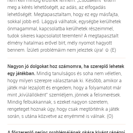
nem kell mindig erősnek lennem. „Csodaként” éltem
meg a kérés lehetőségét, az adás, az elfogadás
lehetőségét. Megtapasztaltam, hogy ez egy másfajta,
sokkal jobb erő. Lággyá válhatok, egységbe kerülhetek
önmagammal, kapcsolatba kerülhetek részeimmel,
tudok sikeres kapcsolatot teremteni! A megtapasztalt
élmény hatalmas erővel bírt, mély nyomot hagyott
bennem. Ízületi problémáim nem jeleztek újra! ☺ (E)
Nagyon jó dolgokat hoz számomra, ha szereplő lehetek
egy játékban.
Mindig tanulságos és soha nem véletlen,
hogy milyen szerepre választanak ki. Később, amikor a
játék már lezajlott és engedem, hogy a folyamatot már
mint „kívülállóként” szemléljem, jönnek a felismerések.
Mindig felbukkannak, s ezeket nagyon szeretem,
rengeteget hoznak úgy, hogy csak megtörténik a játék
során, s utána közvetve az enyémmé is válnak. (O)
A főszereplő gerinc problémájának okára kívánt ránézni