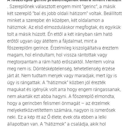
. Szereplőnek választott engem mint "gerinc", a másik
két szereplő "bal és jobb oldali hátizom" voltak. Beállított
minket a szerepbe: én középen, két oldalamon a
hátizmok. Az első elmozduláskor megfogtak, és egyikük
tolt a másik húzott. Én ettől a két irányban rám ható
erőtől ugyan úgy átéltem a fájdalmat, mint a
főszereplőm gerince. Érzelmileg kiszolgáltatva éreztem
magam, hol elindultam, hol vissza rántottak vagy
megtorpantam a rám ható erőszaktól. Mentem volna
meg nem is. Döntésképtelenség, tehetetlenség érzése
járt át. Nem tudtam menjek vagy maradjak, mert így is
úgy is rángattak. A "hátizmok" közben jól érezték
magukat és igényük volt arra hogy engem rángassanak,
nem akarták ezt abba hagyni. A főszereplő elmondta,
hogy a gerincben felismeri önmagát – az érzelmek
melyeketközvetítettem számára, nagyon is ismerősek
neki. Ez a kép itt az Ő élete, évek óta ebben a lelki
állapotban van. A "hátizmok" a családja, akik hol