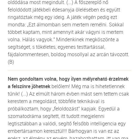
oldódása most megindult. (...) A főszereplő nő
feloldódott játékbeli édesanyja ölelésében és együtt
ringatóztak még egy ideig. A játék végén pedig ezt
mondta: „Ezt álmomban sem mertem remélni. Sokkal
többet kaptam, mint amennyit akár vágyni is mertem
volna. Hálás vagyok." Mindenkinek megköszönte a
segítséget, s tökéletes, egyenes testtartással,
fájdalommentesen, boldog mosollyal az arcán távozott.
(B)
Nem gondoltam volna, hogy ilyen mélyreható érzelmek
a felszínre jöhetnek
belőlem! Még ma is hihetetlennek
tűnik! (...) Az elmúlt három évben mást sem tettem csak
kerestem a megoldást, többféle teknikával is
próbálkoztam, hogy „feloldozást” kapjak. Egyedül a
szomatodráma segített, itt tudott megjelenni
legtisztábban a valódi, segítő felsőbb intelligencia egy
embertársamon keresztül!!! Bárhogyan is van ez az
egész, az élmény az enyém, hazahozhattam, itt van ma