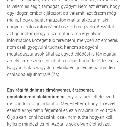
is velem és segít, támogat, gyógyít! Nem azt érzem, hogy
egy idegen ember eljátszott ott valamit, azt érzem még
ma is, hogy a saját magzatommal találkoztam, aki
nagyon fontos információt osztott meg velem! Ezáltal
azt gondolom,hogy a szomatodráma egy olyan
információs közeget tud teremteni, melyben az emberek
nem csak gyógyulni tudnak, hanem az egyéni
megtapasztalások által az egyedfejlődést is támogatja,
amely természetesen kihat a csoporttudat fejlődésére is.
Nagyon hálás vagyok a teknikáért, jó lenne ha minden
családba eljuthatna!!! (Zs)
Egy régi fájdalmas élményemet, érzésemet,
gondolatomat alakítottam át
, egy általam feltételezett
rosszindulatot jóindulattá. Megértettem, hogy 15 évvel
ezelőtt ennyi telt a férjemtől és ez a maximum volt tőle.
Ő jó akart lenni hozzánk, csak nem tudta hogyan kell,
kellene mindezt tenni. Azóta is sok olyan élethelyzet