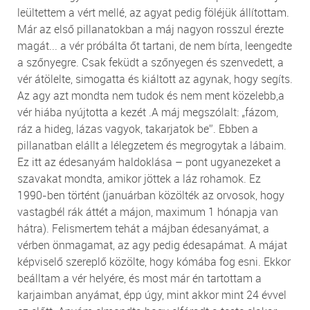
leültettem a vért mellé, az agyat pedig föléjük állítottam.
Már az első pillanatokban a máj nagyon rosszul érezte
magát... a vér próbálta őt tartani, de nem bírta, leengedte
a szőnyegre. Csak feküdt a szőnyegen és szenvedett, a
vér átölelte, simogatta és kiáltott az agynak, hogy segíts.
Az agy azt mondta nem tudok és nem ment közelebb,a
vér hiába nyújtotta a kezét .A máj megszólalt: „fázom,
ráz a hideg, lázas vagyok, takarjatok be”. Ebben a
pillanatban elállt a lélegzetem és megrogytak a lábaim.
Ez itt az édesanyám haldoklása – pont ugyanezeket a
szavakat mondta, amikor jöttek a láz rohamok. Ez
1990-ben történt (januárban közölték az orvosok, hogy
vastagbél rák áttét a májon, maximum 1 hónapja van
hátra). Felismertem tehát a májban édesanyámat, a
vérben önmagamat, az agy pedig édesapámat. A májat
képviselő szereplő közölte, hogy kómába fog esni. Ekkor
beálltam a vér helyére, és most már én tartottam a
karjaimban anyámat, épp úgy, mint akkor mint 24 évvel