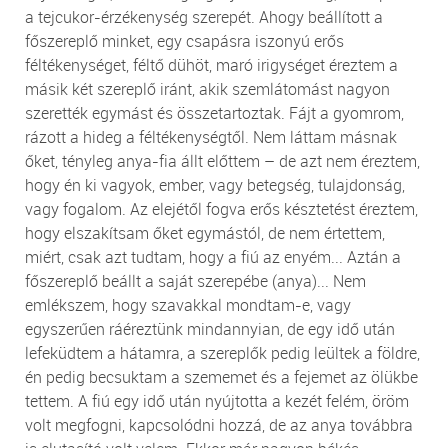
a tejcukor-érzékenység szerepét. Ahogy beállított a
főszereplő minket, egy csapásra iszonyú erős
féltékenységet, féltő dühöt, maró irigységet éreztem a
másik két szereplő iránt, akik szemlátomást nagyon
szerették egymást és összetartoztak. Fájt a gyomrom,
rázott a hideg a féltékenységtől. Nem láttam másnak
őket, tényleg anya-fia állt előttem – de azt nem éreztem,
hogy én ki vagyok, ember, vagy betegség, tulajdonság,
vagy fogalom. Az elejétől fogva erős késztetést éreztem,
hogy elszakítsam őket egymástól, de nem értettem,
miért, csak azt tudtam, hogy a fiú az enyém... Aztán a
főszereplő beállt a saját szerepébe (anya)... Nem
emlékszem, hogy szavakkal mondtam-e, vagy
egyszerűen ráéreztünk mindannyian, de egy idő után
lefeküdtem a hátamra, a szereplők pedig leültek a földre,
én pedig becsuktam a szememet és a fejemet az ölükbe
tettem. A fiú egy idő után nyújtotta a kezét felém, öröm
volt megfogni, kapcsolódni hozzá, de az anya továbbra