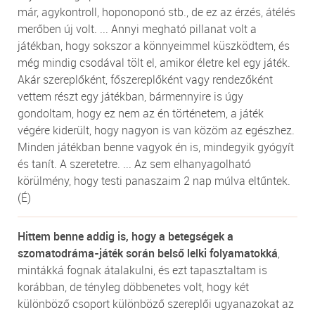
már, agykontroll, hoponoponó stb., de ez az érzés, átélés
merőben új volt. ... Annyi megható pillanat volt a
játékban, hogy sokszor a könnyeimmel küszködtem, és
még mindig csodával tölt el, amikor életre kel egy játék.
Akár szereplőként, főszereplőként vagy rendezőként
vettem részt egy játékban, bármennyire is úgy
gondoltam, hogy ez nem az én történetem, a játék
végére kiderült, hogy nagyon is van közöm az egészhez.
Minden játékban benne vagyok én is, mindegyik gyógyít
és tanít. A szeretetre. ... Az sem elhanyagolható
körülmény, hogy testi panaszaim 2 nap múlva eltűntek.
(É)
Hittem benne addig is, hogy a betegségek a
szomatodráma-játék során belső lelki folyamatokká
,
mintákká fognak átalakulni, és ezt tapasztaltam is
korábban, de tényleg döbbenetes volt, hogy két
különböző csoport különböző szereplői ugyanazokat az