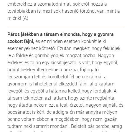
emberekhez a szomatodrámát, sok erőt hozzá a
továbbiakban is, mert sok hasonló történet van, mint a
miénk! (A)
Páros játékban a társam elmondta, hogy a gyomra
szokott fájni,
és ez minden esetben konkrét lelki
eseményekhez köthető. Ezután megkért, hogy feküdjek
le a földre és gömbölyödjek magzat pózba. Nagyon
érdekes és talán egy kicsit ijesztő is volt, hogy egyből,
amint belekerültem ebbe a prózba, fojtogató
légszomjam lett és körülbelül fél percre rá már a
gyomrom is hihetetlenül elkezdett fájni, alig kaptam
levegőt, és egyből a hátamra kellett hogy forduljak. A
társam tekintetén azt láttam, hogy szinte megbánta,
hogy átadta nekem ezt a testi érzetet, nagyon sajnált, és
bocsánatot is kért, de addigra én már annyira mélyen
benne voltam ebben a megélésben, hogy nem igazán
tudtam neki semmit mondani. Beletelt pár percbe, amíg