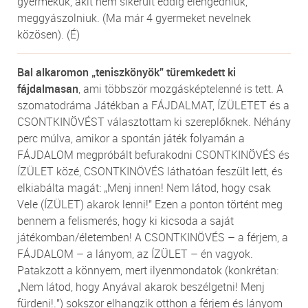
gyermekük, akit nem sikerült eddig elengedniük,
meggyászolniuk. (Ma már 4 gyermeket nevelnek
közösen). (É)
Bal alkaromon „teniszkönyök” türemkedett ki
fájdalmasan
, ami többször mozgásképtelenné is tett. A
szomatodráma Játékban a FÁJDALMAT, ÍZÜLETET és a
CSONTKINÖVÉST választottam ki szereplőknek. Néhány
perc múlva, amikor a spontán játék folyamán a
FÁJDALOM megpróbált befurakodni CSONTKINÖVÉS és
ÍZÜLET közé, CSONTKINÖVÉS láthatóan feszült lett, és
elkiabálta magát: „Menj innen! Nem látod, hogy csak
Vele (ÍZÜLET) akarok lenni!" Ezen a ponton történt meg
bennem a felismerés, hogy ki kicsoda a saját
játékomban/életemben! A CSONTKINÖVÉS – a férjem, a
FÁJDALOM – a lányom, az ÍZÜLET – én vagyok.
Patakzott a könnyem, mert ilyenmondatok (konkrétan:
„Nem látod, hogy Anyával akarok beszélgetni! Menj
fürdeni!.") sokszor elhangzik otthon a férjem és lányom