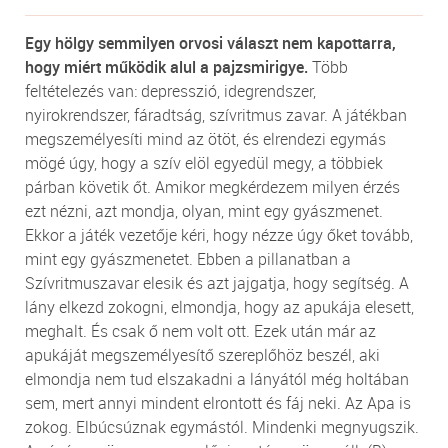
Egy hölgy semmilyen orvosi választ nem kapottarra,
hogy miért működik alul a pajzsmirigye.
Több
feltételezés van: depresszió, idegrendszer,
nyirokrendszer, fáradtság, szívritmus zavar. A játékban
megszemélyesíti mind az ötöt, és elrendezi egymás
mögé úgy, hogy a szív elöl egyedül megy, a többiek
párban követik őt. Amikor megkérdezem milyen érzés
ezt nézni, azt mondja, olyan, mint egy gyászmenet.
Ekkor a játék vezetője kéri, hogy nézze úgy őket tovább,
mint egy gyászmenetet. Ebben a pillanatban a
Szívritmuszavar elesik és azt jajgatja, hogy segítség. A
lány elkezd zokogni, elmondja, hogy az apukája elesett,
meghalt. És csak ő nem volt ott. Ezek után már az
apukáját megszemélyesítő szereplőhöz beszél, aki
elmondja nem tud elszakadni a lányától még holtában
sem, mert annyi mindent elrontott és fáj neki. Az Apa is
zokog. Elbúcsúznak egymástól. Mindenki megnyugszik.