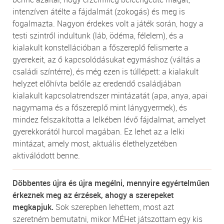
intenzíven átélte a fájdalmát (zokogás) és meg is
fogalmazta. Nagyon érdekes volt a játék során, hogy a
testi szintről indultunk (láb, ödéma, félelem), és a
kialakult konstellációban a főszereplő felismerte a
gyerekeit, az ő kapcsolódásukat egymáshoz (váltás a
családi színtérre), és még ezen is túllépett: a kialakult
helyzet előhívta belőle az eredendő családjában
kialakult kapcsolatrendszer mintázatát (apa, anya, apai
nagymama és a főszereplő mint lánygyermek), és
mindez felszakította a lelkében lévő fájdalmat, amelyet
gyerekkorától hurcol magában. Ez lehet az a lelki
mintázat, amely most, aktuális élethelyzetében
aktiválódott benne.
Döbbentes újra és újra megélni, mennyire egyértelműen
érkeznek meg az érzések, ahogy a szerepeket
megkapjuk.
Sok szerepben lehettem, most azt
szeretném bemutatni, mikor MÉHet játszottam egy kis