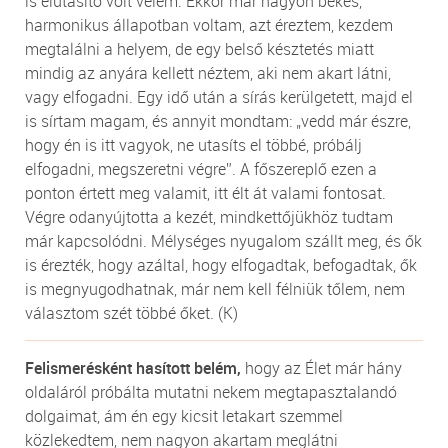
is elutasító volt velem. Ekkor már nagyon békés,
harmonikus állapotban voltam, azt éreztem, kezdem
megtalálni a helyem, de egy belső késztetés miatt
mindig az anyára kellett néztem, aki nem akart látni,
vagy elfogadni. Egy idő után a sírás kerülgetett, majd el
is sírtam magam, és annyit mondtam: „vedd már észre,
hogy én is itt vagyok, ne utasíts el többé, próbálj
elfogadni, megszeretni végre”. A főszereplő ezen a
ponton értett meg valamit, itt élt át valami fontosat.
Végre odanyújtotta a kezét, mindkettőjükhöz tudtam
már kapcsolódni. Mélységes nyugalom szállt meg, és ők
is érezték, hogy azáltal, hogy elfogadtak, befogadtak, ők
is megnyugodhatnak, már nem kell félniük tőlem, nem
választom szét többé őket. (K)
Felismerésként hasított belém,
hogy az Élet már hány
oldaláról próbálta mutatni nekem megtapasztalandó
dolgaimat, ám én egy kicsit letakart szemmel
közlekedtem, nem nagyon akartam meglátni