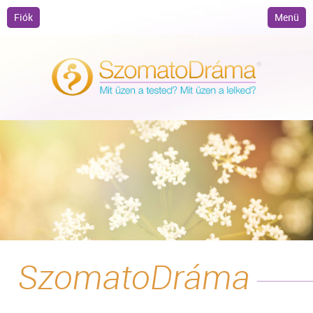
Fiók
Menü
SzomatoDráma