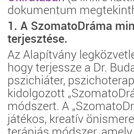
dokumentum megtekinth
1. A SzomatoDráma min
terjesztése.
Az Alapítvány legközvetl
hogy terjessze a Dr. Bud
pszichiáter, pszichoterap
kidolgozott „SzomatoDr
módszert. A „SzomatoD
játékos, kreatív önismere
terápiás módszer, amely