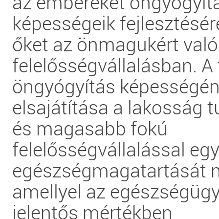
az embereket öngyógyít
képességeik fejlesztésére
őket az önmagukért való
felelősségvállalásban. A t
öngyógyítás képességé
elsajátítása a lakosság 
és magasabb fokú
felelősségvállalással egy
egészségmagatartását mo
amellyel az egészségügyi
jelentős mértékben