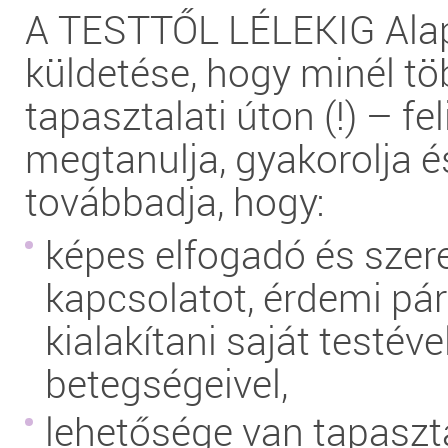
A TESTTŐL LÉLEKIG Ala
küldetése, hogy minél t
tapasztalati úton (!) – fe
megtanulja, gyakorolja é
továbbadja, hogy:
képes elfogadó és szere
kapcsolatot, érdemi pá
kialakítani saját testével
betegségeivel,
lehetősége van tapaszt