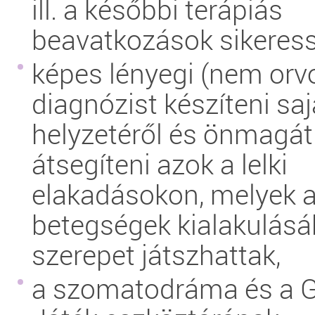
ill. a későbbi terápiás
beavatkozások sikeres
képes lényegi (nem orvo
diagnózist készíteni saj
helyzetéről és önmagá
átsegíteni azok a lelki
elakadásokon, melyek 
betegségek kialakulás
szerepet játszhattak,
a szomatodráma és a G