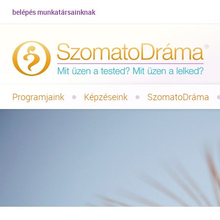
belépés munkatársainknak
Programjaink
Képzéseink
SzomatoDráma