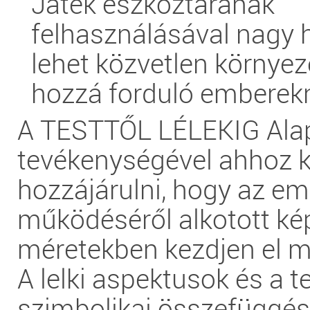
Játék eszköztárának
felhasználásával nagy 
lehet közvetlen környez
hozzá forduló emberek
A TESTTŐL LÉLEKIG Ala
tevékenységével ahhoz k
hozzájárulni, hogy az em
működéséről alkotott ké
méretekben kezdjen el m
A lelki aspektusok és a t
szimbolikai összefüggé