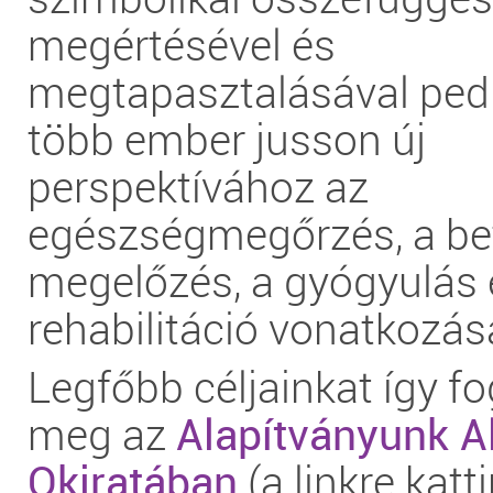
megértésével és
megtapasztalásával ped
több ember jusson új
perspektívához az
egészségmegőrzés, a be
megelőzés, a gyógyulás 
rehabilitáció vonatkozá
Legfőbb céljainkat így f
meg az
Alapítványunk A
Okiratában
(a linkre katti