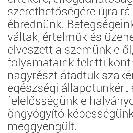
szerethetőségére újra rá 
ébrednünk. Betegségeink
váltak, értelmük és üzen
elveszett a szemünk elől,
folyamataink feletti kontr
nagyrészt átadtuk szaké
egészségi állapotunkért 
felelősségünk elhalványo
öngyógyító képességün
meggyengült.