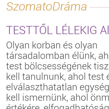
SzomatoDráma
TESTTŐL LÉLEKIG Al
Olyan korban és olyan
társadalomban élünk, ah
test bölcsességének tiszt
kell tanulnunk, ahol test 
elválaszthatatlan egységé
kell ismernünk, ahol ön
értékére, elfogadhatóság