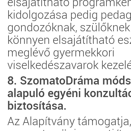
elsajátítható programkén
kidolgozása pedig peda
gondozóknak, szülőknek 
könnyen elsajátítható e
meglévő gyermekkori
viselkedészavarok kezel
8. SzomatoDráma móds
alapuló egyéni konzultá
biztosítása.
Az Alapítvány támogatja