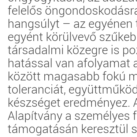
felelős öngondoskodásra
hangsúlyt – az egyénen t
egyént körülvevő szűkeb
társadalmi közegre is poz
hatással van afolyamat
között magasabb fokú m
toleranciát, együttműkö
készséget eredményez. 
Alapítvány a személyes f
támogatásán keresztül se