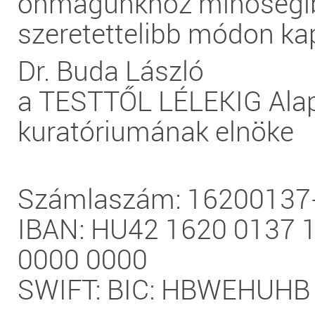
önmagunkhoz minőségi
szeretettelibb módon ka
Dr. Buda László
a TESTTŐL LÉLEKIG Alap
kuratóriumának elnöke
Számlaszám: 16200137
IBAN:
HU42 1620 0137 
0000 0000
SWIFT: BIC: HBWEHUHB