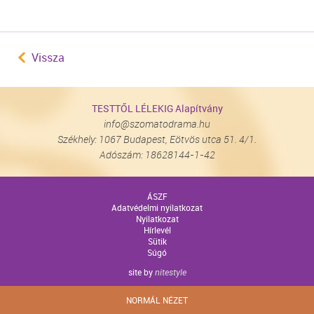
Vissza
TESTTŐL LÉLEKIG Alapítvány
info@szomatodrama.hu
Székhely: 1067 Budapest, Eötvös utca 51. 4/1.
Adószám: 18628144-1-42
ÁSZF
Adatvédelmi nyilatkozat
Nyilatkozat
Hírlevél
Sütik
Súgó
site by
nitestyle
NORMÁL NÉZET