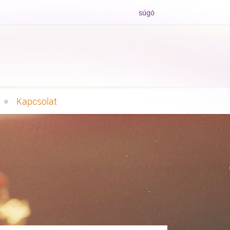
súgó
Kapcsolat