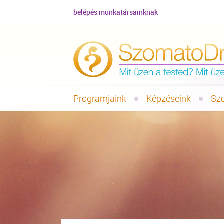
belépés munkatársainknak
Programjaink
Képzéseink
Sz