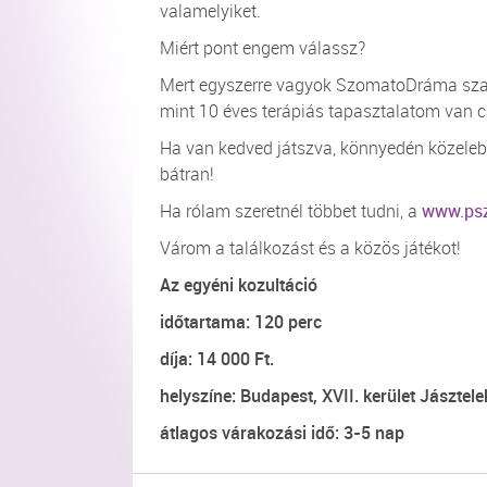
valamelyiket.
Miért pont engem válassz?
Mert egyszerre vagyok SzomatoDráma szake
mint 10 éves terápiás tapasztalatom van c
Ha van kedved játszva, könnyedén közeleb
bátran!
Ha rólam szeretnél többet tudni, a
www.ps
Várom a találkozást és a közös játékot!
Az egyéni kozultáció
időtartama: 120 perc
díja: 14 000 Ft.
helyszíne:
Budapest, XVII. kerület Jásztelek
átlagos várakozási idő: 3-5 nap