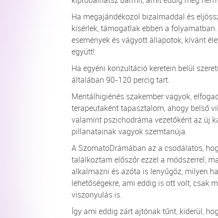
kipróbálhatsz bármit, amit eddig még nem 
Ha megajándékozol bizalmaddal és eljössz
kísérlek, támogatlak ebben a folyamatban.
események és vágyott állapotok, kívánt élet
együtt!
Ha egyéni konzultáció keretein belül szeretn
általában 90-120 percig tart.
Mentálhigiénés szakember vagyok, elfogadó
terapeutaként tapasztalom, ahogy belső vi
valamint pszichodráma vezetőként az új k
pillanatainak vagyok szemtanúja.
A SzomatoDrámában az a csodálatos, hogy
találkoztam előszőr ezzel a módszerrel, 
alkalmazni és azóta is lenyűgöz, milyen hat
lehetőségekre, ami eddig is ott volt, csak 
viszonyulás is.
Így ami eddig zárt ajtónak tűnt, kiderül, ho