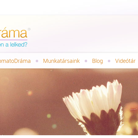
omatoDráma
Munkatársaink
Blog
Videótár