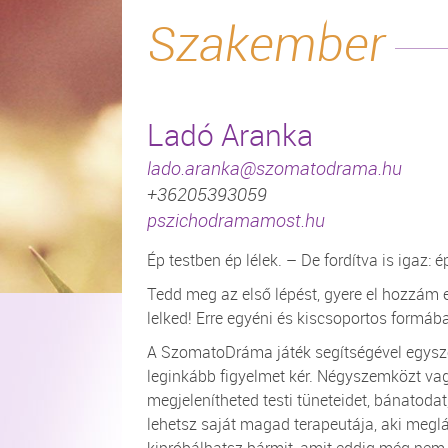
Szakember
Ladó Aranka
lado.aranka@szomatodrama.hu
+36205393059
pszichodramamost.hu
Ép testben ép lélek. – De fordítva is igaz: 
Tedd meg az első lépést, gyere el hozzám 
lelked! Erre egyéni és kiscsoportos formáb
A SzomatoDráma játék segítségével egysz
leginkább figyelmet kér. Négyszemközt va
megjelenítheted testi tüneteidet, bánatodat
lehetsz saját magad terapeutája, aki megl