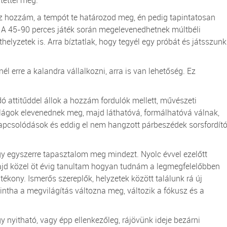
tettél meg.
 hozzám, a tempót te határozod meg, én pedig tapintatosan
 A 45-90 perces játék során megelevenedhetnek múltbéli
helyzetek is. Arra bíztatlak, hogy tegyél egy próbát és játsszunk
él erre a kalandra vállalkozni, arra is van lehetőség. Ez
 attitűddel állok a hozzám fordulók mellett, művészeti
lágok elevenednek meg, majd láthatóvá, formálhatóvá válnak,
apcsolódások és eddig el nem hangzott párbeszédek sorsfordít
 egyszerre tapasztalom meg mindezt. Nyolc évvel ezelőtt
majd közel öt évig tanultam hogyan tudnám a legmegfelelőbben
ékony. Ismerős szereplők, helyzetek között találunk rá új
mintha a megvilágítás változna meg, változik a fókusz és a
gy nyitható, vagy épp ellenkezőleg, rájövünk ideje bezárni