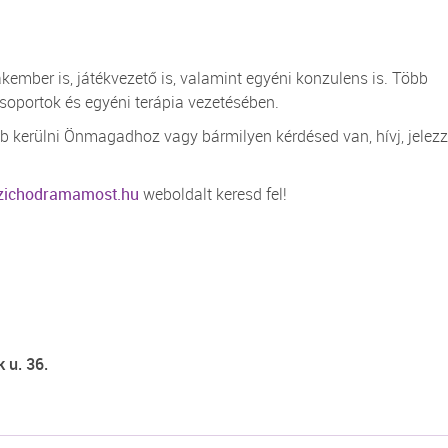
mber is, játékvezető is, valamint egyéni konzulens is. Több
soportok és egyéni terápia vezetésében.
b kerülni Önmagadhoz vagy bármilyen kérdésed van, hívj, jelezz
zichodramamost.hu
weboldalt keresd fel!
 u. 36.