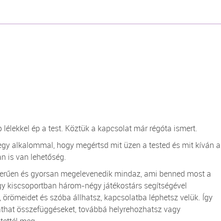
ép lélekkel ép a test. Köztük a kapcsolat már régóta ismert.
egy alkalommal, hogy megértsd mit üzen a tested és mit kíván a
an is van lehetőség.
erűen és gyorsan megelevenedik mindaz, ami benned most a
gy kiscsoportban három-négy játékostárs segítségével
, örömeidet és szóba állhatsz, kapcsolatba léphetsz velük. Így
áthat összefüggéseket, továbbá helyrehozhatsz vagy