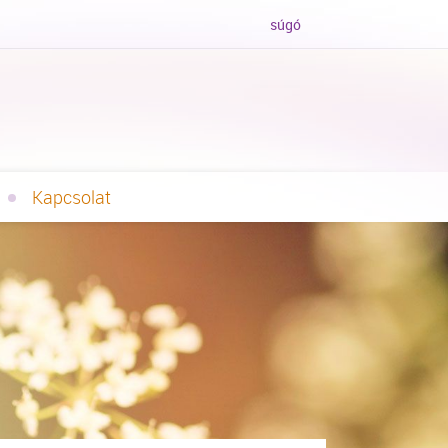
súgó
Kapcsolat