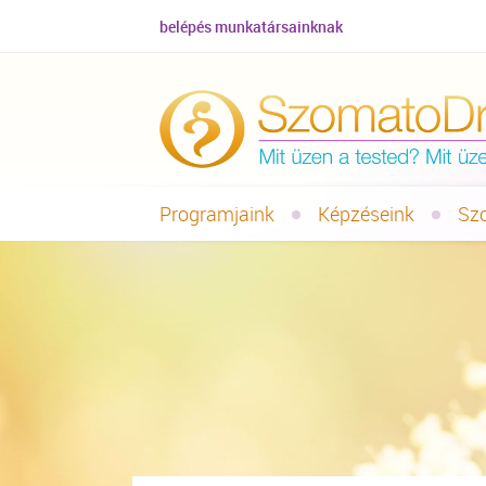
belépés munkatársainknak
Programjaink
Képzéseink
Sz