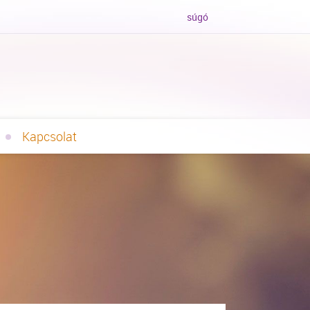
súgó
Kapcsolat