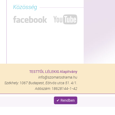
Közösség
TESTTŐL LÉLEKIG Alapítvány
info@szomatodrama.hu
Székhely: 1067 Budapest, Eötvös utca 51. 4/1.
Adószám: 18628144-1-42
Rendben
site by
nitestyle