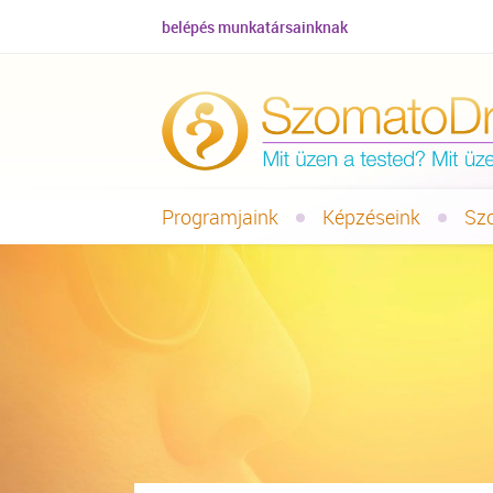
belépés munkatársainknak
Programjaink
Képzéseink
Sz