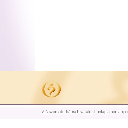
A A szomatodráma hivatalos honlapja honlapja co
ÁSZF
Adatvédelmi nyilatkozat
Nyilatkozat
Hírl