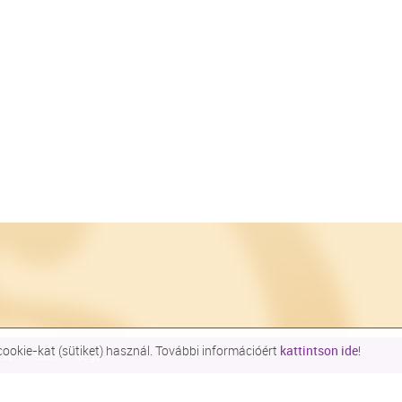
okie-kat (sütiket) használ. További információért
kattintson ide
!
evél
Sütik
Súgó