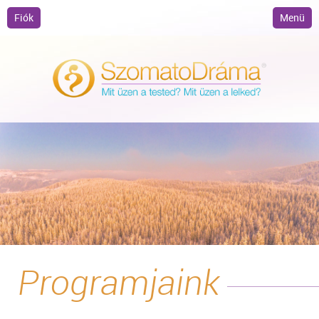
Fiók
Menü
Programjaink