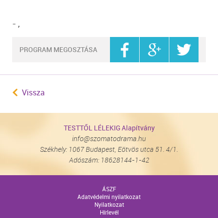
-
,
PROGRAM MEGOSZTÁSA
Vissza
TESTTŐL LÉLEKIG Alapítvány
info@szomatodrama.hu
Székhely: 1067 Budapest, Eötvös utca 51. 4/1.
Adószám: 18628144-1-42
ÁSZF
Adatvédelmi nyilatkozat
Nyilatkozat
Hírlevél