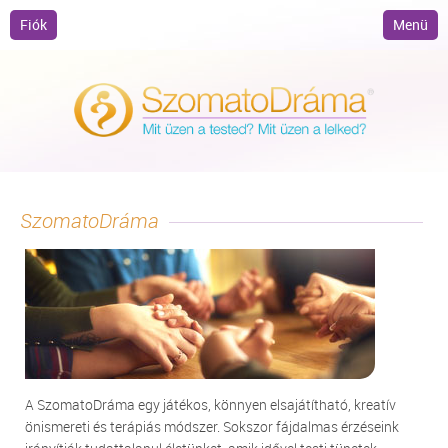
Fiók
Menü
SzomatoDráma
A SzomatoDráma egy játékos, könnyen elsajátítható, kreatív
önismereti és terápiás módszer. Sokszor fájdalmas érzéseink