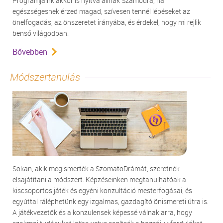
Programjaink akkor is nyitva állnak Számodra, ha
egészségesnek érzed magad, szívesen tennél lépéseket az
önelfogadás, az önszeretet irányába, és érdekel, hogy mi rejlik
benső világodban.
Bővebben
Módszertanulás
Sokan, akik megismerték a SzomatoDrámát, szeretnék
elsajátítani a módszert. Képzéseinken megtanulhatóak a
kiscsoportos játék és egyéni konzultáció mesterfogásai, és
egyúttal ráléphetünk egy izgalmas, gazdagító önismereti útra is.
A játékvezetők és a konzulensek képessé válnak arra, hogy