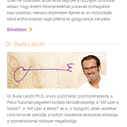
szakmai tudásukat latba vetve segítsék a hozzájuk fordulókat
abban, hogy érdemi felismerésekhez jussanak önmagukkal
kapcsolatban, releváns érzelmeket éljenek át, és mobilizálják
belső erőforrásaikat saját jóllétük és gyógyulásuk irányába.
Bővebben
Dr. Buda László
Dr. Buda László Ph.D., orvos, pszichiáter, pszichoterapeuta, a
Pécsi Tudományegyetem korábbi tanszékvezetője, a "Mit üzen a
tested?", a "Mit üzen a lelked?" és a „A Gyógyító Játék vezetése“
című könyvek szerzője, a Nyitott Akadémia rendszeres előadója,
a szomatodráma módszer megalkotója.