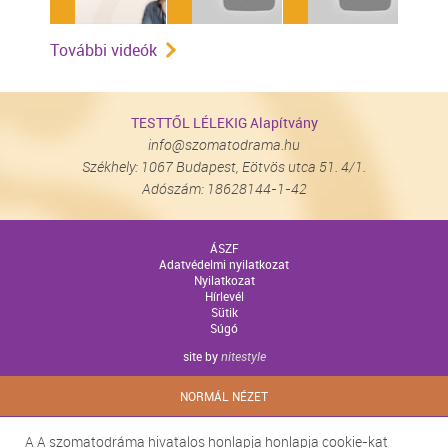
További videók
TESTTŐL LÉLEKIG Alapítvány
info@szomatodrama.hu
Székhely: 1067 Budapest, Eötvös utca 51. 4/1.
Adószám: 18628144-1-42
ÁSZF
Adatvédelmi nyilatkozat
Nyilatkozat
Hírlevél
Sütik
Súgó
site by
nitestyle
NORMÁL NÉZET
A A szomatodráma hivatalos honlapja honlapja cookie-kat