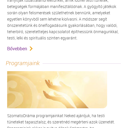
irányítják tudattalanul életünket, amik idővel testi tünetek,
betegségek formájában manifesztálódnak. A gyógyító játékok
során olyan felismerések születhetnek bennünk, amelyeket
egyetlen könyvből sem lehetne kiolvasni. A módszer segít
önszeretetünk és önelfogadásunk gyakorlásában, hogy valódi,
teherbíró, szeretetteljes kapcsolatot építhessünk önmagunkkal,
testi, lelki és spirituális szinten egyaránt.
Bővebben
Programjaink
SzomatoDráma programjainkat Neked ajánljuk, ha testi
tüneteket tapasztalsz, és szeretnéd megérteni azok üzenetét.