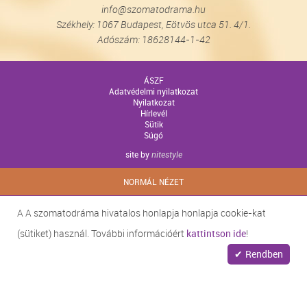
info@szomatodrama.hu
Székhely: 1067 Budapest, Eötvös utca 51. 4/1.
Adószám: 18628144-1-42
ÁSZF
Adatvédelmi nyilatkozat
Nyilatkozat
Hírlevél
Sütik
Súgó
site by
nitestyle
NORMÁL NÉZET
A A szomatodráma hivatalos honlapja honlapja cookie-kat
(sütiket) használ. További információért
kattintson ide
!
Rendben