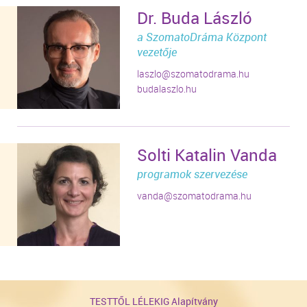
Dr. Buda László
a SzomatoDráma Központ
vezetője
laszlo@szomatodrama.hu
budalaszlo.hu
Solti Katalin Vanda
programok szervezése
vanda@szomatodrama.hu
TESTTŐL LÉLEKIG Alapítvány