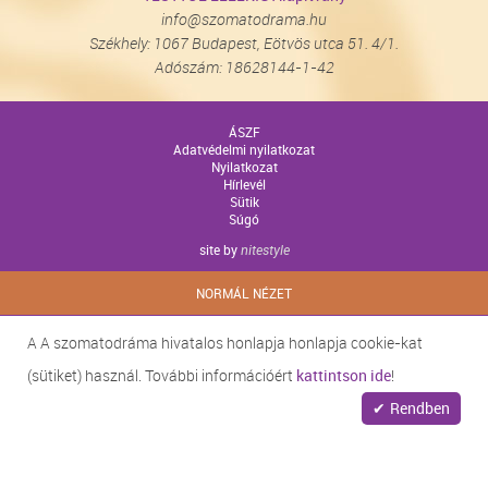
info@szomatodrama.hu
Székhely: 1067 Budapest, Eötvös utca 51. 4/1.
Adószám: 18628144-1-42
ÁSZF
Adatvédelmi nyilatkozat
Nyilatkozat
Hírlevél
Sütik
Súgó
site by
nitestyle
NORMÁL NÉZET
A A szomatodráma hivatalos honlapja honlapja cookie-kat
(sütiket) használ. További információért
kattintson ide
!
Rendben