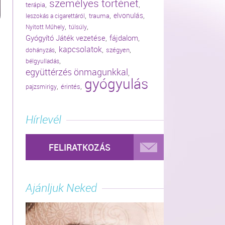
személyes történet
,
,
terápia
,
,
elvonulás
,
trauma
leszokás a cigarettáról
,
,
Nyitott Műhely
túlsúly
Gyógyító Játék vezetése
fájdalom
,
,
kapcsolatok
,
,
,
szégyen
dohányzás
,
bélgyulladás
együttérzés önmagunkkal
,
gyógyulás
,
,
érintés
pajzsmirigy
Hírlevél
FELIRATKOZÁS
Ajánljuk Neked