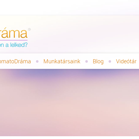
omatoDráma
Munkatársaink
Blog
Videótár