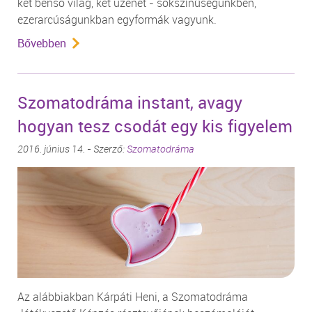
két benső világ, két üzenet - sokszínűségünkben,
ezerarcúságunkban egyformák vagyunk.
Bővebben
Szomatodráma instant, avagy
hogyan tesz csodát egy kis figyelem
2016. június 14. - Szerző:
Szomatodráma
Az alábbiakban Kárpáti Heni, a Szomatodráma