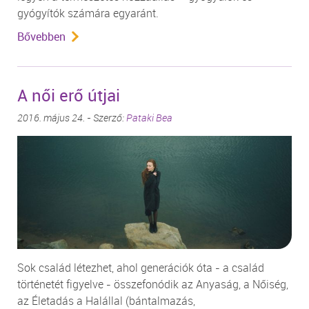
gyógyítók számára egyaránt.
Bővebben
A női erő útjai
2016. május 24. - Szerző:
Pataki Bea
Sok család létezhet, ahol generációk óta - a család
történetét figyelve - összefonódik az Anyaság, a Nőiség,
az Életadás a Halállal (bántalmazás,