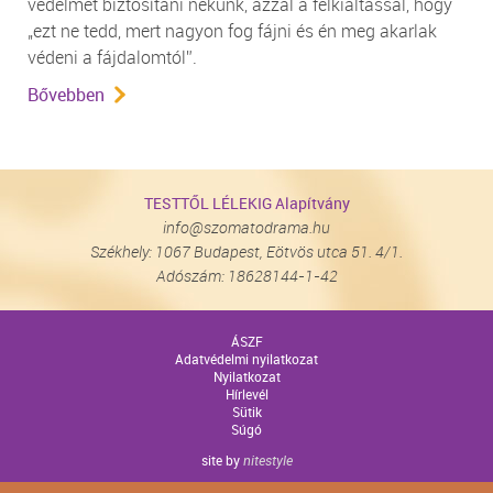
védelmet biztosítani nekünk, azzal a felkiáltással, hogy
„ezt ne tedd, mert nagyon fog fájni és én meg akarlak
védeni a fájdalomtól”.
Bővebben
TESTTŐL LÉLEKIG Alapítvány
info@szomatodrama.hu
Székhely: 1067 Budapest, Eötvös utca 51. 4/1.
Adószám: 18628144-1-42
ÁSZF
Adatvédelmi nyilatkozat
Nyilatkozat
Hírlevél
Sütik
Súgó
site by
nitestyle