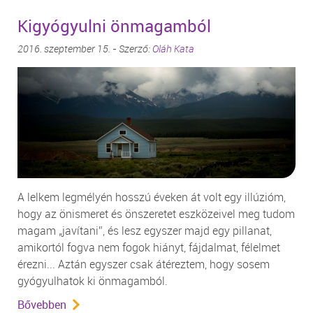
Kigyógyulni önmagamból
2016. szeptember 15. - Szerző:
Oláh Kata
A lelkem legmélyén hosszú éveken át volt egy illúzióm,
hogy az önismeret és önszeretet eszközeivel meg tudom
magam „javítani”, és lesz egyszer majd egy pillanat,
amikortól fogva nem fogok hiányt, fájdalmat, félelmet
érezni... Aztán egyszer csak átéreztem, hogy sosem
gyógyulhatok ki önmagamból.
Bővebben