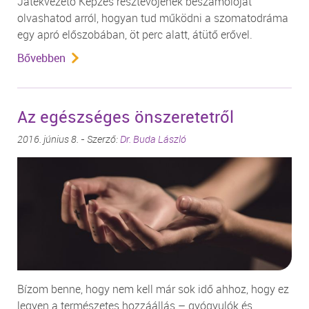
Játékvezető Képzés résztevőjének beszámolóját
olvashatod arról, hogyan tud működni a szomatodráma
egy apró előszobában, öt perc alatt, átütő erővel.
Bővebben
Az egészséges önszeretetről
2016. június 8. - Szerző:
Dr. Buda László
Bízom benne, hogy nem kell már sok idő ahhoz, hogy ez
legyen a természetes hozzáállás – gyógyulók és