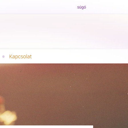
súgó
Kapcsolat