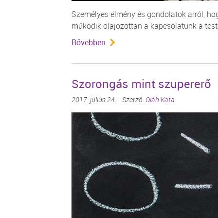
Személyes élmény és gondolatok arról, ho
működik olajozottan a kapcsolatunk a test
Bővebben
Szorongás mint szupererő
2017. július 24. - Szerző:
Oláh Kata