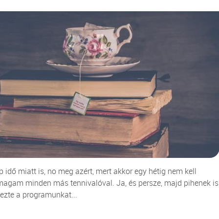
 idő miatt is, no meg azért, mert akkor egy hétig nem kell
magam minden más tennivalóval. Ja, és persze, majd pihenek is
ezte a programunkat...