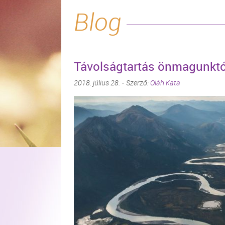
Blog
Távolságtartás önmagunktó
2018. július 28. - Szerző:
Oláh Kata