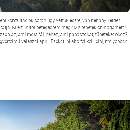
ni konzultációk során úgy vettük észre, van néhány kérdés,
ztatja. Miért, mitől betegedtem meg? Mit tehetek önmagamért?
zon az, ami most fáj, nehéz, ami panaszokat, tüneteket okoz?
egyértelmű választ kapni. Ezeket inkább fel kell lelni, mélyebben