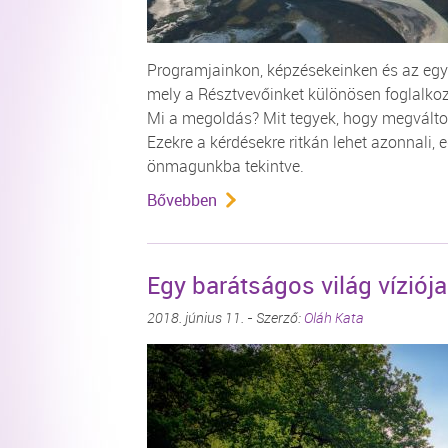
Programjainkon, képzésekeinken és az egyé
mely a Résztvevőinket különösen foglalko
Mi a megoldás? Mit tegyek, hogy megváltoz
Ezekre a kérdésekre ritkán lehet azonnali, 
önmagunkba tekintve.
Bővebben
Egy barátságos világ víziója
2018. június 11. - Szerző:
Oláh Kata