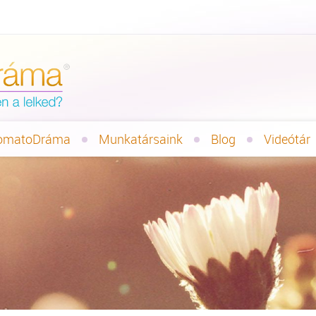
omatoDráma
Munkatársaink
Blog
Videótár