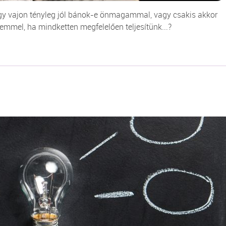
gy vajon tényleg jól bánok-e önmagammal, vagy csakis akkor
emmel, ha mindketten megfelelően teljesítünk...?