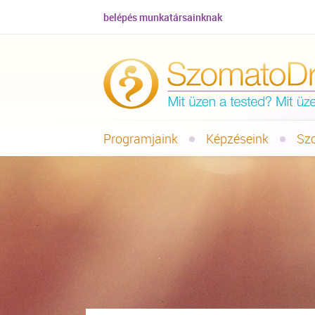
belépés munkatársainknak
Programjaink
Képzéseink
Sz