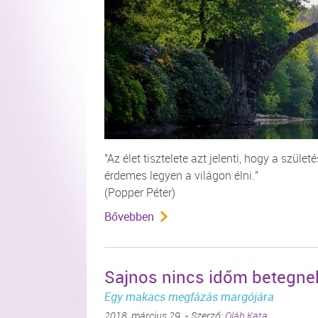
"Az élet tisztelete azt jelenti, hogy a szü
érdemes legyen a világon élni."
(Popper Péter)
Bővebben
Sajnos nincs időm betegnek 
Egy makacs megfázás margójára
2018. március 29. - Szerző:
Oláh Kata