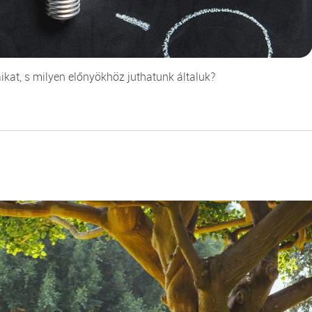
kat, s milyen előnyökhöz juthatunk általuk?