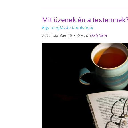
Mit üzenek én a testemnek
Egy megfázás tanulságai
2017. október 26. - Szerző:
Oláh Kata