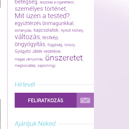
betegség
,
,
leszokás a cigarettáról
személyes történet
,
Mit üzen a tested?
,
együttérzés önmagunkkal
,
kapcsolatok
,
,
,
dohányzás
Nyitott Műhely
változás
testkép
,
,
öngyógyítás
,
,
,
függőség
túlsúly
Gyógyító Játék vezetése
,
önszeretet
,
,
magas vérnyomás
,
megbocsátás
pajzsmirigy
Hírlevél
FELIRATKOZÁS
Ajánljuk Neked