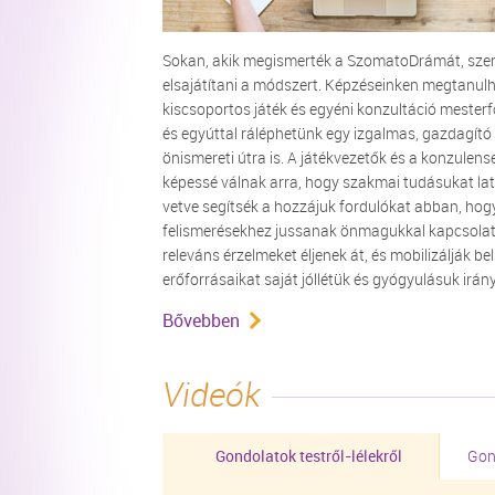
Sokan, akik megismerték a SzomatoDrámát, sze
elsajátítani a módszert. Képzéseinken megtanul
kiscsoportos játék és egyéni konzultáció mesterf
és egyúttal ráléphetünk egy izgalmas, gazdagító
önismereti útra is. A játékvezetők és a konzulens
képessé válnak arra, hogy szakmai tudásukat la
vetve segítsék a hozzájuk fordulókat abban, hog
felismerésekhez jussanak önmagukkal kapcsola
releváns érzelmeket éljenek át, és mobilizálják be
erőforrásaikat saját jóllétük és gyógyulásuk irán
Bővebben
Videók
Gondolatok testről-lélekről
Gon