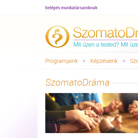
belépés munkatársainknak
Programjaink
Képzéseink
Sz
SzomatoDráma