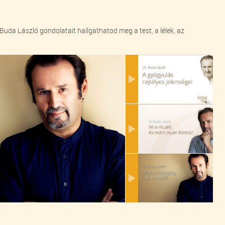
Buda László gondolatait hallgathatod meg a test, a lélek, az