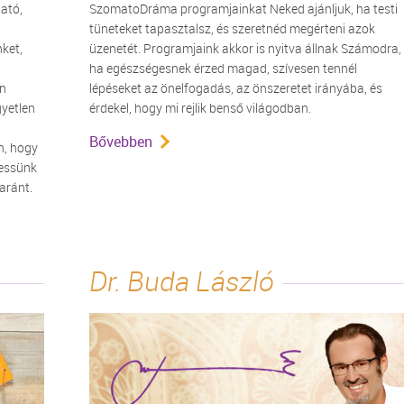
ató,
SzomatoDráma programjainkat Neked ajánljuk, ha testi
tüneteket tapasztalsz, és szeretnéd megérteni azok
nket,
üzenetét. Programjaink akkor is nyitva állnak Számodra,
n
ha egészségesnek érzed magad, szívesen tennél
an
lépéseket az önelfogadás, az önszeretet irányába, és
gyetlen
érdekel, hogy mi rejlik benső világodban.
Bővebben
n, hogy
hessünk
yaránt.
Dr. Buda László