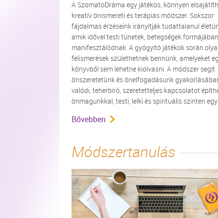
A SzomatoDráma egy játékos, könnyen elsajátíth
kreatív önismereti és terápiás módszer. Sokszor
fájdalmas érzéseink irányítják tudattalanul életü
amik idővel testi tünetek, betegségek formájába
manifesztálódnak. A gyógyító játékok során oly
felismerések születhetnek bennünk, amelyeket e
könyvből sem lehetne kiolvasni. A módszer segít
önszeretetünk és önelfogadásunk gyakorlásába
valódi, teherbíró, szeretetteljes kapcsolatot épít
önmagunkkal, testi, lelki és spirituális szinten eg
Bővebben
Módszertanulás