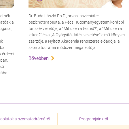
retnék
Dr. Buda László Ph.D., orvos, pszichiáter,
hatóak a
pszichoterapeuta, a Pécsi Tudományegyetem korábbi
ogásai,
tanszékvezetője, a "Mit üzen a tested?", a "Mit üzen a
lelked?" és a „A Gyógyító Játék vezetése“ című könyvek
ek
szerzője, a Nyitott Akadémia rendszeres előadója, a
tba
szomatodráma módszer megalkotója.
y érdemi
Bővebben
tban,
lső
yába.
dolatok a szomatodrámáról
Programjainkról